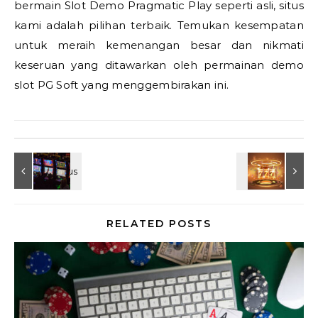
bermain Slot Demo Pragmatic Play seperti asli, situs
kami adalah pilihan terbaik. Temukan kesempatan
untuk meraih kemenangan besar dan nikmati
keseruan yang ditawarkan oleh permainan demo
slot PG Soft yang menggembirakan ini.
RELATED POSTS