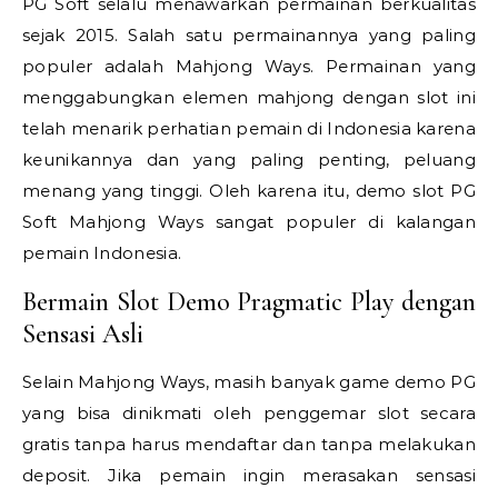
PG Soft selalu menawarkan permainan berkualitas
sejak 2015. Salah satu permainannya yang paling
populer adalah Mahjong Ways. Permainan yang
menggabungkan elemen mahjong dengan slot ini
telah menarik perhatian pemain di Indonesia karena
keunikannya dan yang paling penting, peluang
menang yang tinggi. Oleh karena itu, demo slot PG
Soft Mahjong Ways sangat populer di kalangan
pemain Indonesia.
Bermain Slot Demo Pragmatic Play dengan
Sensasi Asli
Selain Mahjong Ways, masih banyak game demo PG
yang bisa dinikmati oleh penggemar slot secara
gratis tanpa harus mendaftar dan tanpa melakukan
deposit. Jika pemain ingin merasakan sensasi