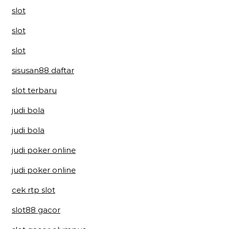
slot
slot
slot
sisusan88 daftar
slot terbaru
judi bola
judi bola
judi poker online
judi poker online
cek rtp slot
slot88 gacor