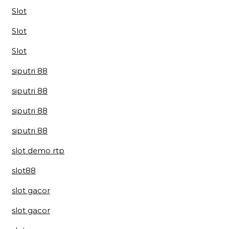
Slot
Slot
Slot
siputri 88
siputri 88
siputri 88
siputri 88
slot demo rtp
slot88
slot gacor
slot gacor