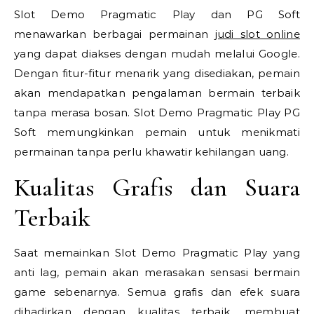
Slot Demo Pragmatic Play dan PG Soft
menawarkan berbagai permainan
judi slot online
yang dapat diakses dengan mudah melalui Google.
Dengan fitur-fitur menarik yang disediakan, pemain
akan mendapatkan pengalaman bermain terbaik
tanpa merasa bosan. Slot Demo Pragmatic Play PG
Soft memungkinkan pemain untuk menikmati
permainan tanpa perlu khawatir kehilangan uang.
Kualitas Grafis dan Suara
Terbaik
Saat memainkan Slot Demo Pragmatic Play yang
anti lag, pemain akan merasakan sensasi bermain
game sebenarnya. Semua grafis dan efek suara
dihadirkan dengan kualitas terbaik, membuat