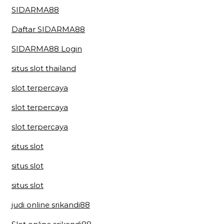
SIDARMA88
Daftar SIDARMA88
SIDARMA88 Login
situs slot thailand
slot terpercaya
slot terpercaya
slot terpercaya
situs slot
situs slot
situs slot
judi online srikandi88